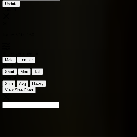
Cancel
Katie:
5'10"
160
Select your person:
Male
Female
Height
Short
Med
Tall
Weight
Slim
Avg
Heavy
View Size Chart