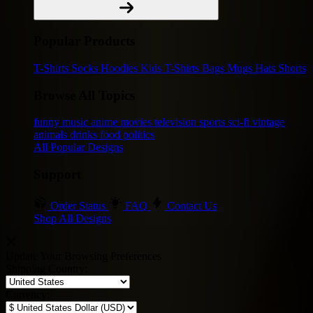
Popular Products
T-Shirts
Socks
Hoodies
Kids T-Shirts
Bags
Mugs
Hats
Shorts
Browse All Topics
funny
music
anime
movies
television
sports
sci-fi
vintage
animals
drinks
food
politics
All Popular Designs
Support
Order Status
FAQ
Contact Us
Shop All Designs
Update Your Browsing Preferences
Shipping Country:
Currency: