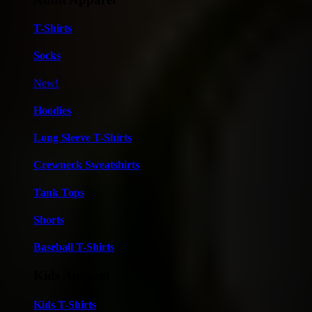
T-Shirts
Socks
New!
Hoodies
Long Sleeve T-Shirts
Crewneck Sweatshirts
Tank Tops
Shorts
Baseball T-Shirts
Kids Apparel
Kids T-Shirts