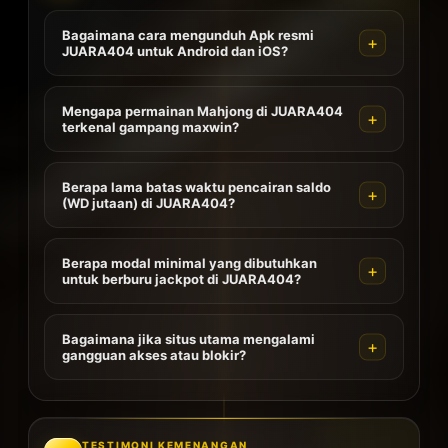
Bagaimana cara mengunduh Apk resmi
JUARA404 untuk Android dan iOS?
Mengapa permainan Mahjong di JUARA404
terkenal gampang maxwin?
Berapa lama batas waktu pencairan saldo
(WD jutaan) di JUARA404?
Berapa modal minimal yang dibutuhkan
untuk berburu jackpot di JUARA404?
Bagaimana jika situs utama mengalami
gangguan akses atau blokir?
TESTIMONI KEMENANGAN