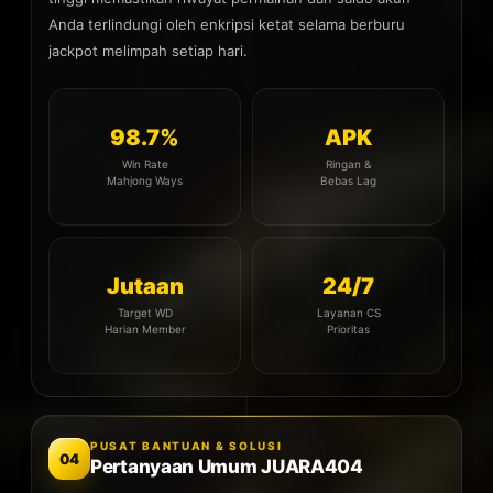
Anda terlindungi oleh enkripsi ketat selama berburu
jackpot melimpah setiap hari.
98.7%
APK
Win Rate
Ringan &
Mahjong Ways
Bebas Lag
Jutaan
24/7
Target WD
Layanan CS
Harian Member
Prioritas
PUSAT BANTUAN & SOLUSI
04
Pertanyaan Umum JUARA404