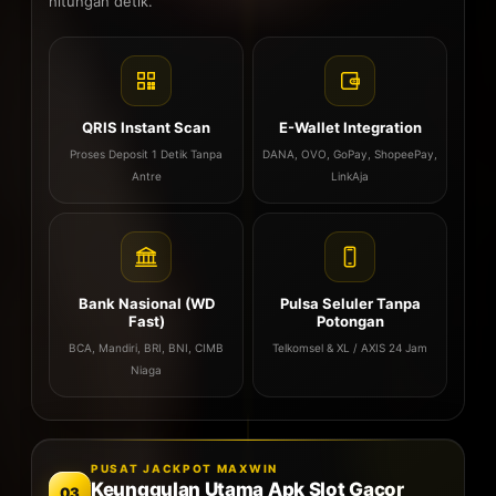
hitungan detik.
QRIS Instant Scan
E-Wallet Integration
Proses Deposit 1 Detik Tanpa
DANA, OVO, GoPay, ShopeePay,
Antre
LinkAja
Bank Nasional (WD
Pulsa Seluler Tanpa
Fast)
Potongan
BCA, Mandiri, BRI, BNI, CIMB
Telkomsel & XL / AXIS 24 Jam
Niaga
PUSAT JACKPOT MAXWIN
Keunggulan Utama Apk Slot Gacor
03