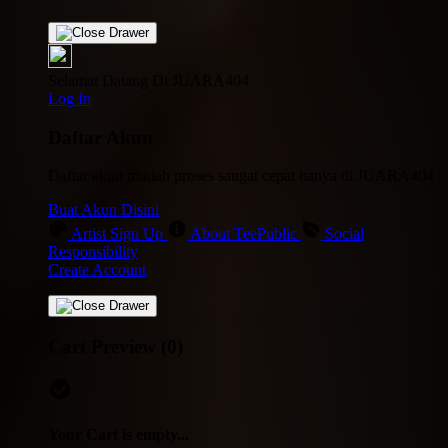
Selamat Datang Di JUARA404
Log In
Daftar Akun
Daftar akun mudah proses sangat cepat hanya di JUARA404
Buat Akun Disini
Artist Sign Up
About TeePublic
Social
Responsibility
Create Account
Cart Preview (0)
Your Cart is empty...